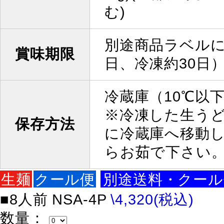
む)
別途商品ラベル
賞味期限
日、冷凍約30日
冷蔵庫（10℃以
※冷凍した生う
保存方法
に冷蔵庫へ移動
らお茹で下さい
生麺
クール便
別途送料・クール
■8人前
NSA-4P
\4,320(税込)
数量
：