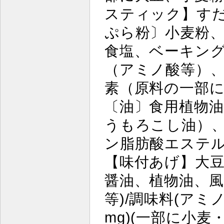
スティック】す
ぷら粉〕小麦粉
食塩、ベーキン
（アミノ酸等）
素（原料の一部
〔油〕食用植物
うもろこし油）
ン脂肪酸エステ
【味付あげ】大豆
醤油、植物油、風
等)/調味料(アミ
mg)(一部に小