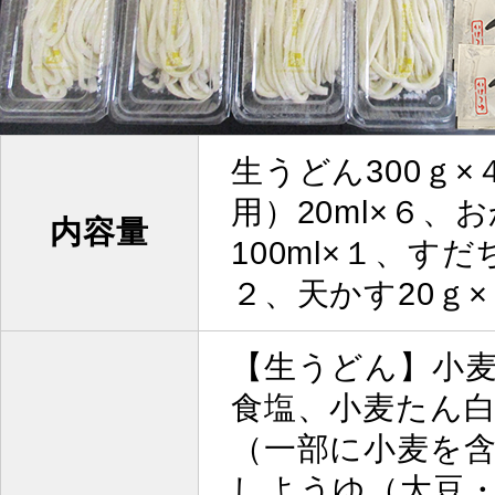
生うどん300ｇ
用）20ml×６、
内容量
100ml×１、す
２、天かす20ｇ
【生うどん】小
食塩、小麦たん
（一部に小麦を
しようゆ（大豆