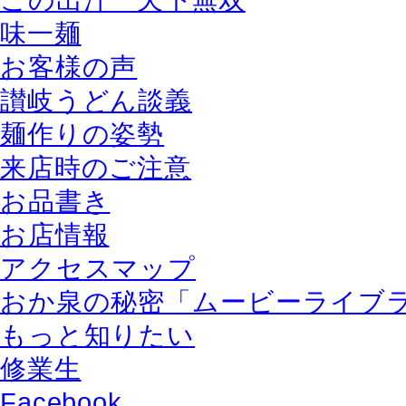
この出汁 天下無双
味一麺
お客様の声
讃岐うどん談義
麺作りの姿勢
来店時のご注意
お品書き
お店情報
アクセスマップ
おか泉の秘密「ムービーライブ
もっと知りたい
修業生
Facebook