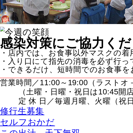
感染対策にご協力くだ
・店内では、お食事以外マスクの着
・入り口にて指先の消毒を必ず行っ
・できるだけ、短時間でのお食事を
営業時間／11:00～19:00（ラスト
（土曜・日曜・祝日は10:45開
定 休 日／毎週月曜、火曜（祝日
修行生募集
セルフおかだ