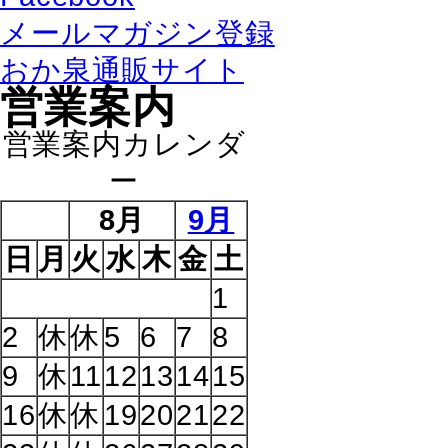
メールマガジン登録
おか泉通販サイト
営業案内
営業案内カレンダ
ー
8月
9月
日
月
火
水
木
金
土
1
2
休
休
5
6
7
8
9
休
11
12
13
14
15
16
休
休
19
20
21
22