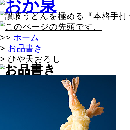
>>
ホーム
>
お品書き
> ひや天おろし