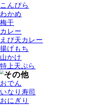
こんぴら
わかめ
梅干
カレー
えび天カレー
揚げもち
山かけ
特上天ぷら
おでん
いなり寿司
おにぎり