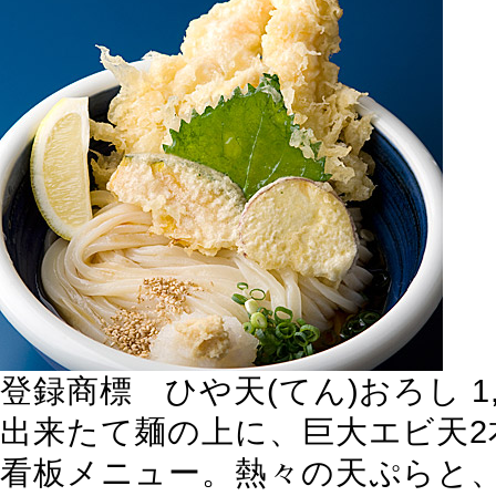
登録商標 ひや
天
(
てん
)
おろし
1
出来たて麺の上に、巨大エビ天2
看板メニュー。熱々の天ぷらと