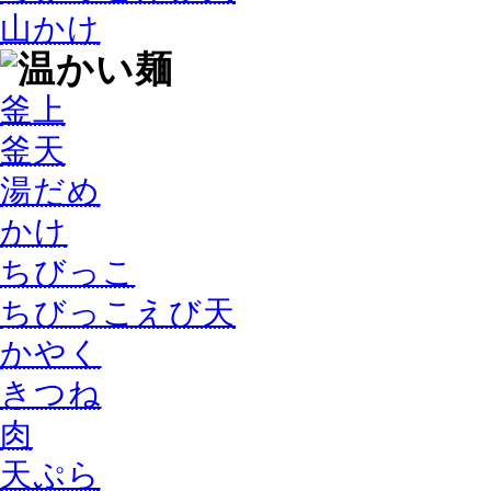
山かけ
釜上
釜天
湯だめ
かけ
ちびっこ
ちびっこえび天
かやく
きつね
肉
天ぷら