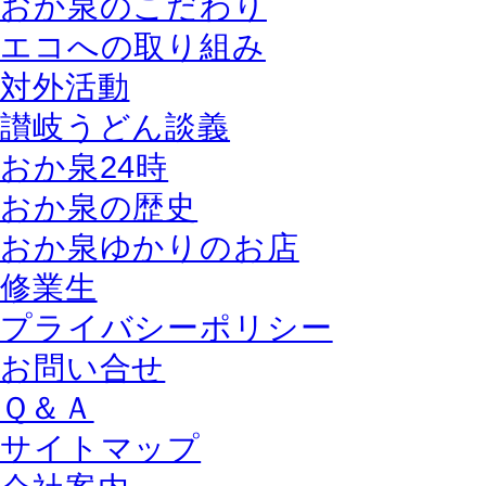
おか泉のこだわり
エコへの取り組み
対外活動
讃岐うどん談義
おか泉24時
おか泉の歴史
おか泉ゆかりのお店
修業生
プライバシーポリシー
お問い合せ
Ｑ＆Ａ
サイトマップ