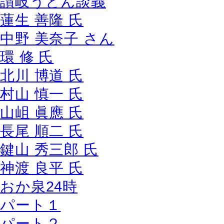
讃岐うどん談義
蓮生 善隆 氏
中野 美奈子 さん
環 修 氏
北川 博道 氏
村山 慎一 氏
山岨 眞應 氏
長尾 順二 氏
鍵山 秀三郎 氏
神渡 良平 氏
おか泉24時
パート１
パート２