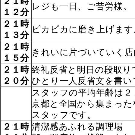
２１時
レジも一日、ご苦労様。
１２分
２１時
ピカピカに磨き上げます
１３分
２１時
きれいに片づいていく店
１５分
２１時
終礼反省と明日の段取り
２０分
ひとり一人反省文を書い
スタッフの平均年齢は２
京都と全国から集まった
スタッフです。
２１時
清潔感あふれる調理場