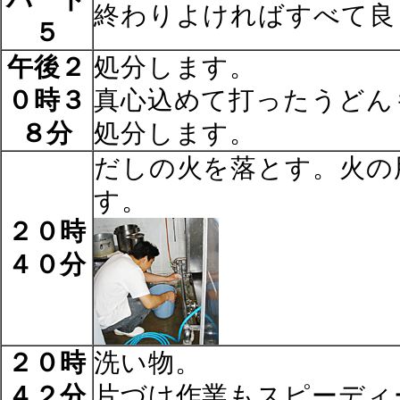
終わりよければすべて良
５
午後２
処分します。
０時３
真心込めて打ったうどん
８分
処分します。
だしの火を落とす。火の
す。
２０時
４０分
２０時
洗い物。
４２分
片づけ作業もスピーディ