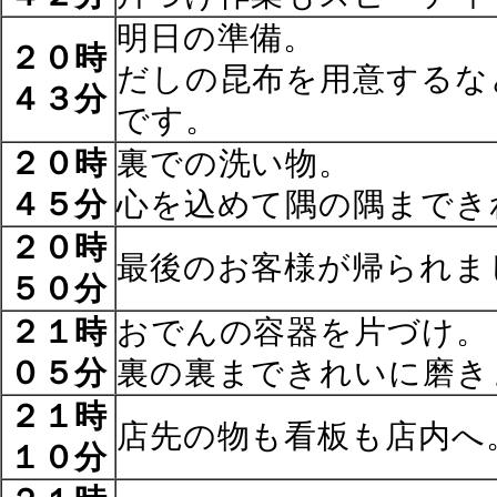
明日の準備。
２０時
だしの昆布を用意するな
４３分
です。
２０時
裏での洗い物。
４５分
心を込めて隅の隅までき
２０時
最後のお客様が帰られま
５０分
２１時
おでんの容器を片づけ。
０５分
裏の裏まできれいに磨き
２１時
店先の物も看板も店内へ
１０分