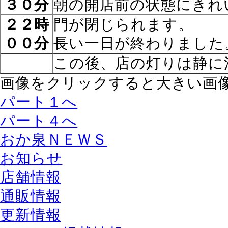
３０分
朝の開店前の状態にきれ
２２時
門が閉じられます。
００分
長い一日が終わりました
この後、店の灯りは静に
画像をクリックすると大きい画
パート１へ
パート４へ
おか泉ＮＥＷＳ
お知らせ
店舗情報
通販情報
更新情報